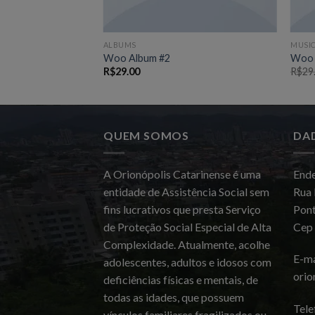
ALBUMS
MUSI
Woo Album #2
Woo 
R$
29.00
R$
29
QUEM SOMOS
DA
A Orionópolis Catarinense é uma
Ende
entidade de Assistência Social sem
Rua 
fins lucrativos que presta Serviço
Pont
de Proteção Social Especial de Alta
Cep
Complexidade. Atualmente, acolhe
E-ma
adolescentes, adultos e idosos com
orio
deficiências físicas e mentais, de
todas as idades, que possuem
Tele
vínculos familiares fragilizados ou