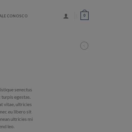
0
ALE CONOSCO
istique senectus
 turpis egestas.
 vitae, ultricies
nec eu libero sit
ean ultricies mi
end leo.