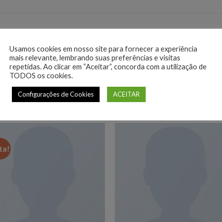
us et netus et malesuada fames ac turpis egestas. Vestibulum tortor
Usamos cookies em nosso site para fornecer a experiência
mais relevante, lembrando suas preferências e visitas
 egestas semper. Aenean ultricies mi vitae est. Mauris placerat ele
repetidas. Ao clicar em “Aceitar”, concorda com a utilização de
TODOS os cookies.
Configurações de Cookies
ACEITAR
ta!