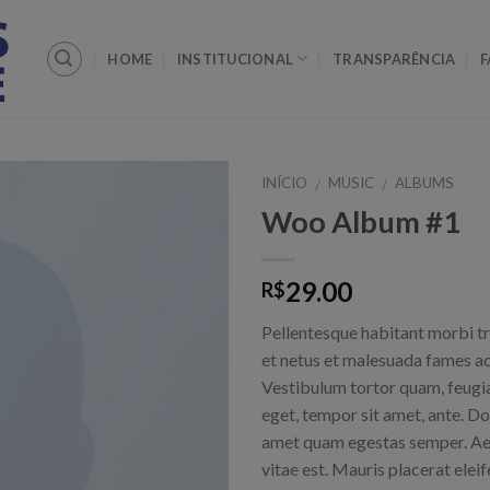
HOME
INSTITUCIONAL
TRANSPARÊNCIA
F
INÍCIO
MUSIC
ALBUMS
/
/
Woo Album #1
29.00
R$
Pellentesque habitant morbi tr
et netus et malesuada fames ac
Vestibulum tortor quam, feugiat
eget, tempor sit amet, ante. Do
amet quam egestas semper. Aen
vitae est. Mauris placerat eleif