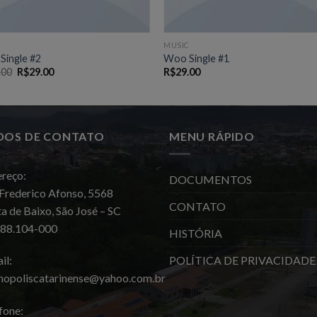
C
MUSIC
Single #2
Woo Single #1
O
O
.00
R$
29.00
R$
29.00
preço
preço
original
atual
era:
é:
R$29.00.
R$29.00.
DOS DE CONTATO
MENU RÁPIDO
reço:
DOCUMENTOS
Frederico Afonso, 5568
CONTATO
a de Baixo, São José – SC
 88.104-000
HISTÓRIA
POLÍTICA DE PRIVACIDADE
il:
nopoliscatarinense@yahoo.com.br
fone: