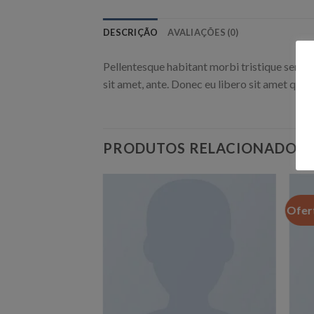
DESCRIÇÃO
AVALIAÇÕES (0)
Pellentesque habitant morbi tristique senect
sit amet, ante. Donec eu libero sit amet quam
PRODUTOS RELACIONADOS
Ofer