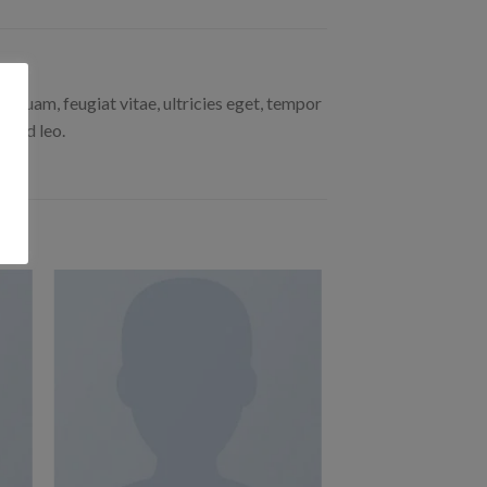
 quam, feugiat vitae, ultricies eget, tempor
ifend leo.