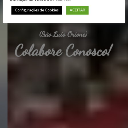
mundo.“
Configurações de Cookies
ACEITAR
(São Luís Orione)
Colabore Conosco!