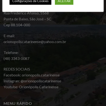
Configurações de Cookies
ACEITAR
Endereço:
Rua Frederico Afonso, 5568
Ponta de Baixo, São José – SC
Cep 88.104-000
E-mail:
orionopoliscatarinense@yahoo.com.br
Telefone:
(48) 3343-0087
REDES SOCIAIS
Facebook: orionopolis.catarinense
Instagran: @orionopoliscatarinense
Youtube: Orionópolis Catarinense
MENU RÁPIDO