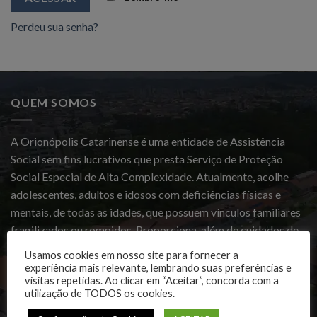
Perdeu sua senha?
QUEM SOMOS
A Orionópolis Catarinense é uma entidade de Assistência
Social sem fins lucrativos que presta Serviço de Proteção
Social Especial de Alta Complexidade. Atualmente, acolhe
adolescentes, adultos e idosos com deficiências físicas e
mentais, de todas as idades, que possuem vínculos familiares
fragilizados ou rompidos. Proporciona, além de cuidados de
saúde e reabilitação, o desenvolvimento biopsicossocial da
Usamos cookies em nosso site para fornecer a
pessoa com deficiência.
experiência mais relevante, lembrando suas preferências e
visitas repetidas. Ao clicar em “Aceitar”, concorda com a
utilização de TODOS os cookies.
DADOS DE CONTATO