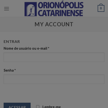
Skip
0
to
content
MY ACCOUNT
ENTRAR
Nome de usuário ou e-mail
*
Senha
*
Lembre-me
ACESSAR