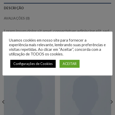
DESCRIÇÃO
AVALIAÇÕES (0)
Lorem ipsum dolor sit amet, consectetuer adipiscing elit, sed
diam nonummy nibh euismod tincidunt ut laoreet dolore
Usamos cookies em nosso site para fornecer a
magna aliquam erat volutpat.
experiência mais relevante, lembrando suas preferências e
visitas repetidas. Ao clicar em “Aceitar”, concorda com a
utilização de TODOS os cookies.
Configurações de Cookies
ACEITAR
PRODUTOS RELACIONADOS