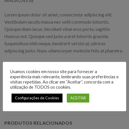
AVALIAÇÕES (0)
Lorem ipsum dolor sit amet, consectetur adipiscing elit.
Vestibulum iaculis massa nec velit commodo lobortis.
Quisque diam lacus, tincidunt vitae eros porta, sagittis
rhoncus est. Quisque sed justo a erat lobortis gravida.
Suspendisse nibh neque, hendrerit vel nisi at, ultrices
adipiscing justo. Nunc ullamcorper molestie felis at pharetra.
SS Crew California Sub NOK 199, River Island – NELLY.COM
Usamos cookies em nosso site para fornecer a
Marfa authentic High Life veniam Carles nostrud, pickled
experiência mais relevante, lembrando suas preferências e
visitas repetidas. Ao clicar em “Aceitar”, concorda com a
meggings assumenda fingerstache keffiyeh Pinterest.
utilização de TODOS os cookies.
Configurações de Cookies
ACEITAR
PRODUTOS RELACIONADOS