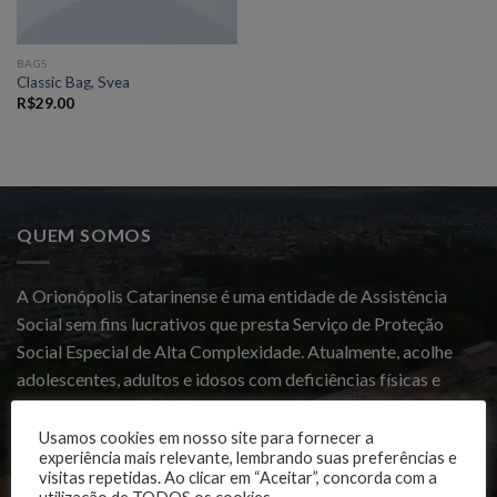
BAGS
Classic Bag, Svea
R$
29.00
QUEM SOMOS
A Orionópolis Catarinense é uma entidade de Assistência
Social sem fins lucrativos que presta Serviço de Proteção
Social Especial de Alta Complexidade. Atualmente, acolhe
adolescentes, adultos e idosos com deficiências físicas e
mentais, de todas as idades, que possuem vínculos familiares
fragilizados ou rompidos. Proporciona, além de cuidados de
Usamos cookies em nosso site para fornecer a
experiência mais relevante, lembrando suas preferências e
saúde e reabilitação, o desenvolvimento biopsicossocial da
visitas repetidas. Ao clicar em “Aceitar”, concorda com a
pessoa com deficiência.