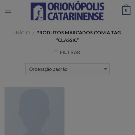
Skip
0
to
content
INÍCIO
PRODUTOS MARCADOS COM A TAG
/
“CLASSIC”
FILTRAR