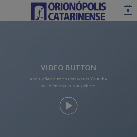
Skip
0
to
content
VIDEO BUTTON
Add a video button that opens Youtube
and Viemo videos anywhere.