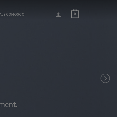
0
ALE CONOSCO
ll Width Slider
t or Shortcode here
ICK ME