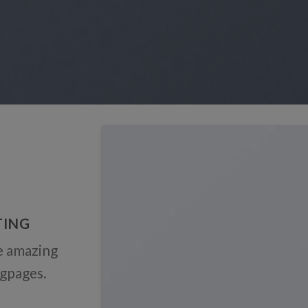
TING
e amazing
ngpages.