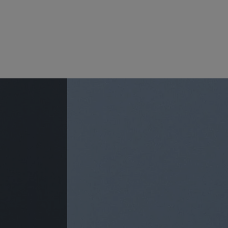
NER
 sed diam
 aliquam