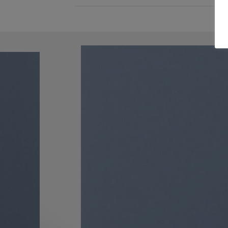
ER
d diam
liquam