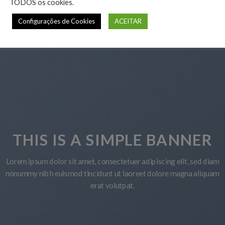
TODOS os cookies.
SHADOW SLIDE STYLE
Configurações de Cookies
ACEITAR
THIS IS A 
Lorem ipsum dolor sit amet, co
nonummy nibh euismod tincidu
erat