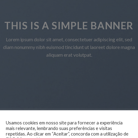
THIS IS A 
Lorem ipsum dolor sit amet, c
diam nonummy nibh euismod ti
aliquam e
Usamos cookies em nosso site para fornecer a experiência
mais relevante, lembrando suas preferências e visitas
repetidas. Ao clicar em “Aceitar”, concorda com a utilização de