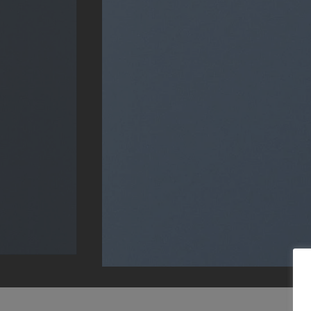
NNER
lit, sed
ore magna