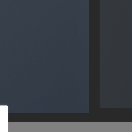
SIMPLE BANNER
onsectetuer adipiscing elit, sed
ncidunt ut laoreet dolore magna
rat volutpat.