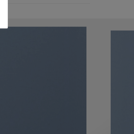
SIMPLE BANNER
nsectetuer adipiscing elit, sed diam
nt ut laoreet dolore magna aliquam
 volutpat.