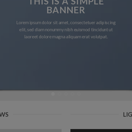
BANNER
Lorem ipsum dolor sit amet, consecte
adipiscing elit, sed diam nonummy nibh 
tincidunt ut laoreet dolore magna aliqua
volutpat.
OWS
LI