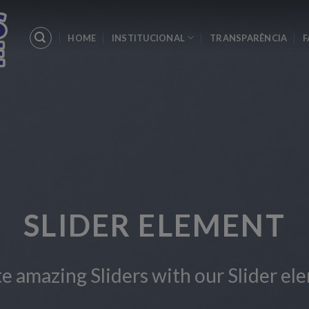
HOME
INSTITUCIONAL
TRANSPARÊNCIA
F
This is a Fu
Add Any Conten
CL