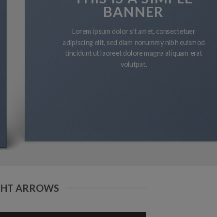
BANNE
tuer
Lorem ipsum dolor sit amet, c
adipiscing elit, sed diam nonumm
euismod
tincidunt ut laoreet dolore magn
m erat
volutpat.
GHT ARROWS