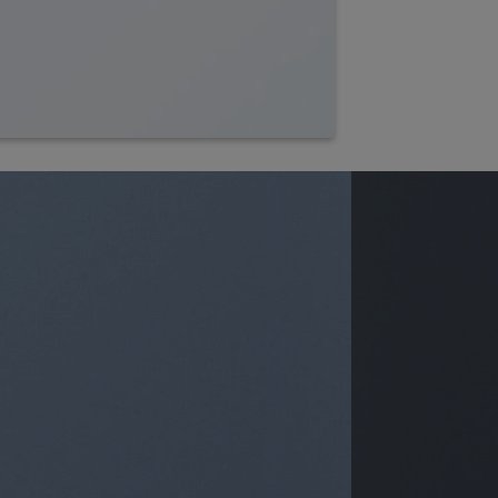
SIMPLE BANNER
nsectetuer adipiscing elit, sed diam
nt ut laoreet dolore magna aliquam