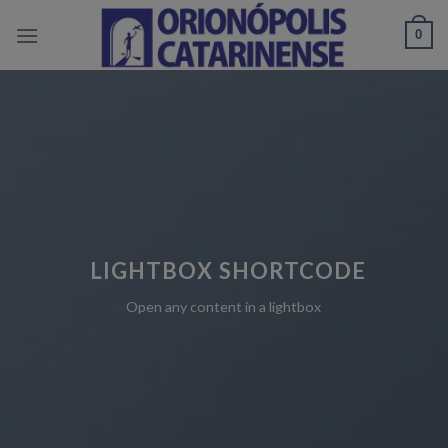
Skip
0
to
content
LIGHTBOX SHORTCODE
Open any content in a lightbox