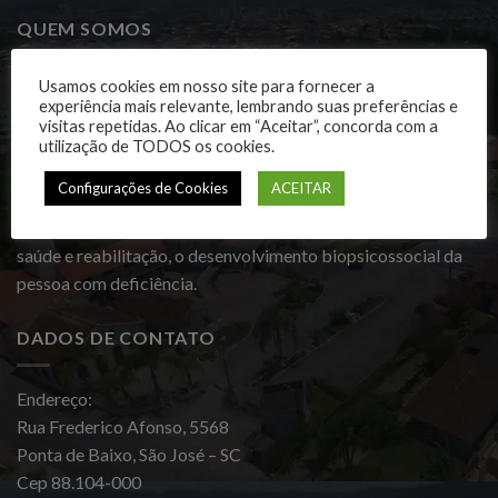
QUEM SOMOS
Usamos cookies em nosso site para fornecer a
A Orionópolis Catarinense é uma entidade de Assistência
experiência mais relevante, lembrando suas preferências e
Social sem fins lucrativos que presta Serviço de Proteção
visitas repetidas. Ao clicar em “Aceitar”, concorda com a
Social Especial de Alta Complexidade. Atualmente, acolhe
utilização de TODOS os cookies.
adolescentes, adultos e idosos com deficiências físicas e
Configurações de Cookies
ACEITAR
mentais, de todas as idades, que possuem vínculos familiares
fragilizados ou rompidos. Proporciona, além de cuidados de
saúde e reabilitação, o desenvolvimento biopsicossocial da
pessoa com deficiência.
DADOS DE CONTATO
Endereço:
Rua Frederico Afonso, 5568
Ponta de Baixo, São José – SC
Cep 88.104-000