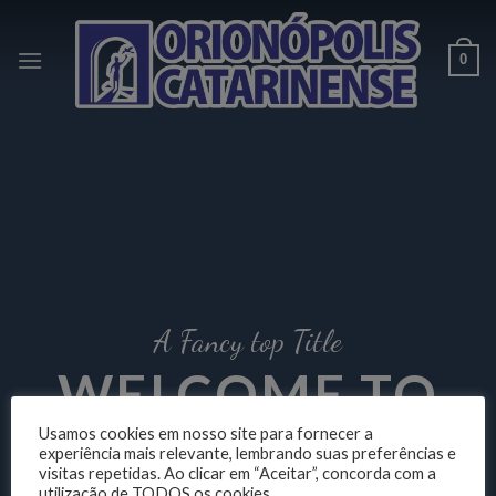
Skip
to
0
content
A Fancy top Title
WELCOME TO
COOL OUR
Usamos cookies em nosso site para fornecer a
experiência mais relevante, lembrando suas preferências e
visitas repetidas. Ao clicar em “Aceitar”, concorda com a
utilização de TODOS os cookies.