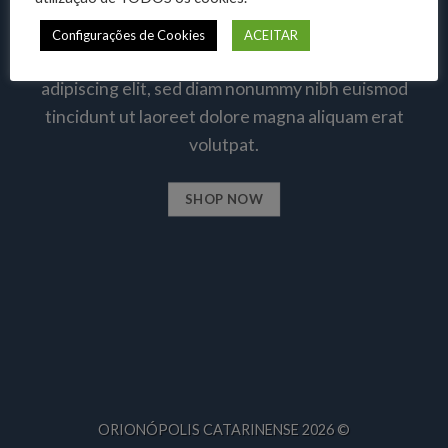
SHOP
Configurações de Cookies
ACEITAR
Lorem ipsum dolor sit amet, consectetuer
adipiscing elit, sed diam nonummy nibh euismod
tincidunt ut laoreet dolore magna aliquam erat
volutpat.
SHOP NOW
ORIONÓPOLIS CATARINENSE 2026 ©